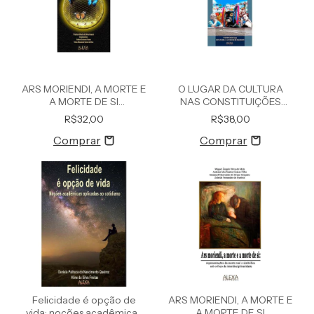
ARS MORIENDI, A MORTE E
O LUGAR DA CULTURA
A MORTE DE SI
NAS CONSTITUIÇÕES
REPRESENTAÇÕES DA
BRASILEIRAS AO LONGO
R$32,00
R$38,00
MORTE REAL E SIMBÓLICA
DO SÉCULO XX
SOB O FOCO DA
INTERDISCIPLINARIDADE
Felicidade é opção de
ARS MORIENDI, A MORTE E
vida: noções acadêmicas
A MORTE DE SI