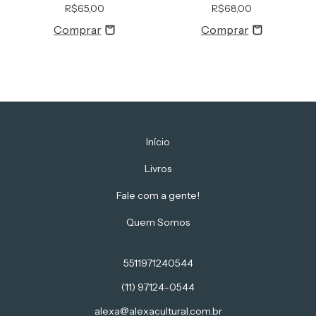
R$65,00
R$68,00
Início
Livros
Fale com a gente!
Quem Somos
5511971240544
(11) 97124-0544
alexa@alexacultural.com.br