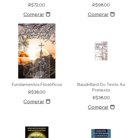
De Si
R$72,00
R$98,00
Fundamentos Filosóficos
Baudrillard Do Texto Ao
Pretexto
R$38,00
R$38,00