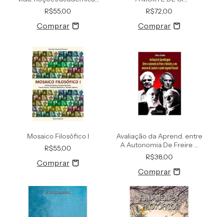
aplicadas ao cotidiano
REPRESENTAÇÕES DA
R$55,00
R$72,00
MORTE REAL E SIMBÓLICA
SOB O FOCO DA
INTERDISCIPLINARIDADE
Mosaico Filosófico I
Avaliação da Aprend. entre
A Autonomia De Freire E
R$55,00
Rancière
R$38,00