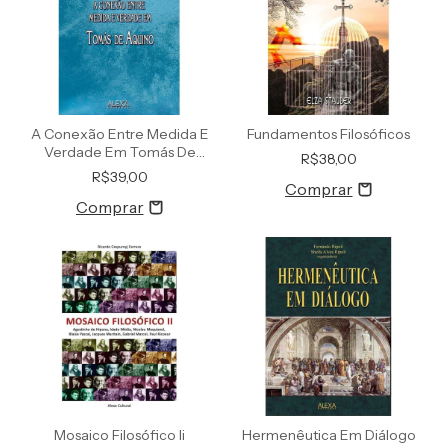
A Conexão Entre Medida E
Fundamentos Filosóficos
Verdade Em Tomás De
R$38,00
Aquino
R$39,00
Mosaico Filosófico Ii
Hermenêutica Em Diálogo